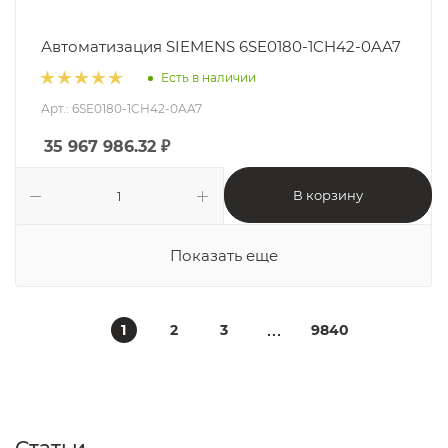
Автоматизация SIEMENS 6SE0180-1CH42-0AA7
Есть в наличии
Арт.: 6SE0180-1CH42-0AA7
35 967 986.32
₽
В корзину
Показать еще
1
2
3
9840
Статьи