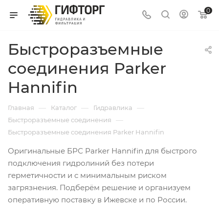
0
Быстроразъемные
соединения Parker
Hannifin
—
—
—
Главная
Каталог
Гидравлика
—
Быстроразъемные соединения
Быстроразъемные соединения Parker Hannifin
Оригинальные БРС Parker Hannifin для быстрого
подключения гидролиний без потери
герметичности и с минимальным риском
загрязнения. Подберём решение и организуем
оперативную поставку в Ижевске и по России.